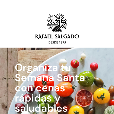
Organiza tu
Semana Santa
con cenas
rápidas y
saludables