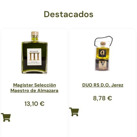
Destacados
Dos botellas en una: El mejore AOVE y el mejor Vinagre de
Reserva DO Jerez.
Leer más
Magister Selección
DUO RS D.O. Jerez
Maestro de Almazara
8,78
€
13,10
€