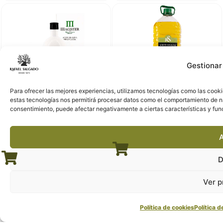
Gestionar
Para ofrecer las mejores experiencias, utilizamos tecnologías como las cooki
Aceite de Oliva Virgen
Aceite de Oliva Suave
estas tecnologías nos permitirá procesar datos como el comportamiento de nave
Extra Magister con
RS 5 L
consentimiento, puede afectar negativamente a ciertas características y fun
estuche 500ml
26,21
€
14,07
€
A
D
Ver p
Política de cookies
Política d