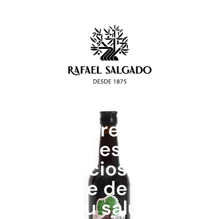
Descubre los
increíbles
beneficios del
vinagre de vino
para tu salud y