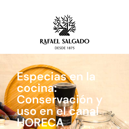
Especias en la
cocina:
Conservación y
uso en el canal
HORECA