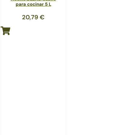
para cocinar 5 L
20,79
€