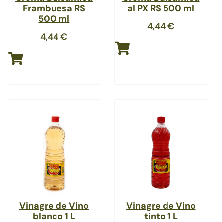
Frambuesa RS
al PX RS 500 ml
500 ml
4,44
€
4,44
€
Vinagre de Vino
Vinagre de Vino
blanco 1 L
tinto 1 L