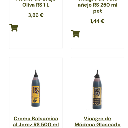
Oliva RS 1 L
añejo RS 250 ml
pet
3,86
€
1,44
€
Crema Balsamica
Vinagre de
al Jerez RS 500 ml
Módena Glaseado