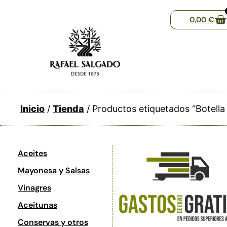
0,00
€
Inicio
/
Tienda
/ Productos etiquetados “Botella
Aceites
Mayonesa y Salsas
Vinagres
Aceitunas
Conservas y otros