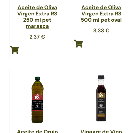
Aceite de Oliva
Aceite de Oliva
Virgen Extra RS
Virgen Extra RS
250 ml pet
500 ml pet oval
marasca
3,33
€
2,37
€
Aceite de Orujo
Vinagre de Vino