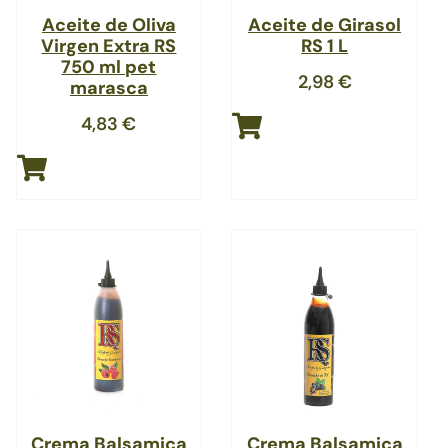
Aceite de Oliva
Aceite de Girasol
Virgen Extra RS
RS 1 L
750 ml pet
2,98
€
marasca
4,83
€
Crema Balsamica
Crema Balsamica