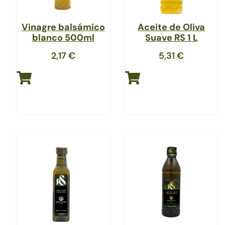
Vinagre balsámico
Aceite de Oliva
blanco 500ml
Suave RS 1 L
2,17
€
5,31
€