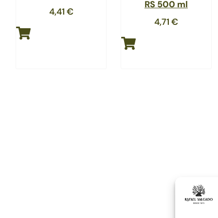
RS 500 ml
4,41
€
4,71
€