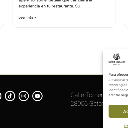
experiencia en tu restaurante. Su
Leer más »
Para ofrecer
almacenar y/
tecnologías
identificaci
Calle Torneros, 11
afectar nega
28906 Getafe, Madri
A
Po