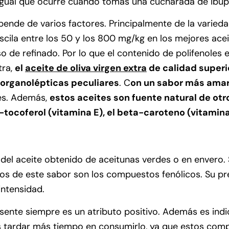
al igual que ocurre cuando tomas una cucharada de ibup
pende de varios factores. Principalmente de la varied
scila entre los 50 y los 800 mg/kg en los mejores ace
de refinado. Por lo que el contenido de polifenoles en
tra,
el
aceite de oliva virgen extra
de calidad superio
organolépticas peculiares
. C
on un sabor más amar
es. Además,
estos aceites son fuente natural de otr
-tocoferol (vitamina E), el beta-caroteno (vitamina
del aceite obtenido de aceitunas verdes o en envero. 
cos de este sabor son los compuestos fenólicos. Su pr
intensidad.
ente siempre es un atributo positivo. Además es indica
s tardar más tiempo en consumirlo, ya que estos com