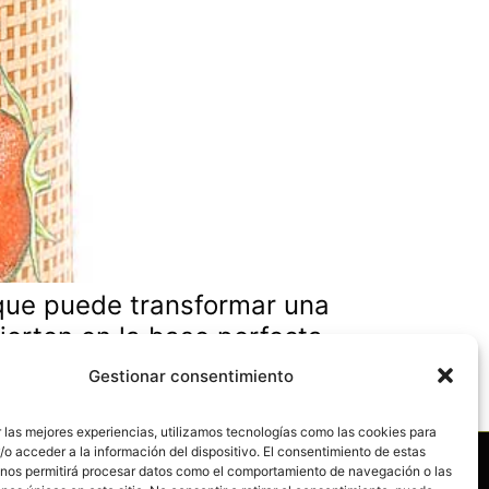
o que puede transformar una
vierten en la base perfecta
as creativas para aprovechar
Gestionar consentimiento
 las mejores experiencias, utilizamos tecnologías como las cookies para
o acceder a la información del dispositivo. El consentimiento de estas
 nos permitirá procesar datos como el comportamiento de navegación o las