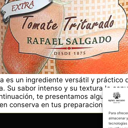
va es un ingrediente versátil y práctic
a. Su sabor intenso y su textura lo con
ntinuación, te presentamos algunas ide
 en conserva en tus preparaciones […]
Para ofrecer
almacenar y/
tecnologías