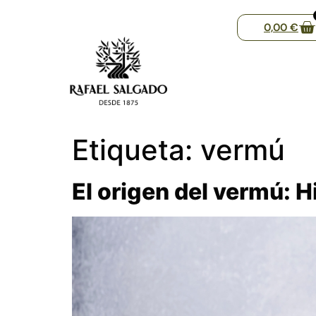
0,00
€
Etiqueta:
vermú
El origen del vermú: H