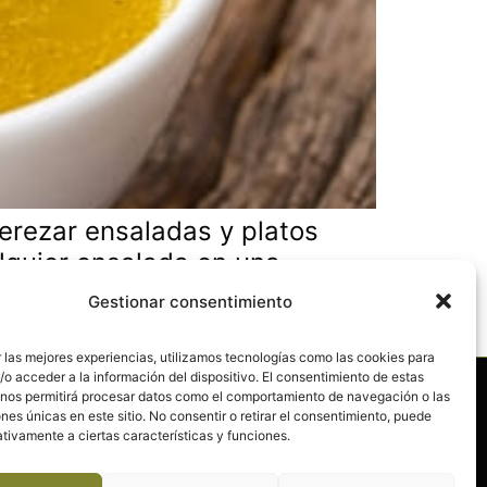
erezar ensaladas y platos
alquier ensalada en una
a vinagreta de mango con una
Gestionar consentimiento
 las mejores experiencias, utilizamos tecnologías como las cookies para
o acceder a la información del dispositivo. El consentimiento de estas
 nos permitirá procesar datos como el comportamiento de navegación o las
Política de privacidad
ones únicas en este sitio. No consentir o retirar el consentimiento, puede
tivamente a ciertas características y funciones.
Política de cookies (UE)
d
Términos y condiciones