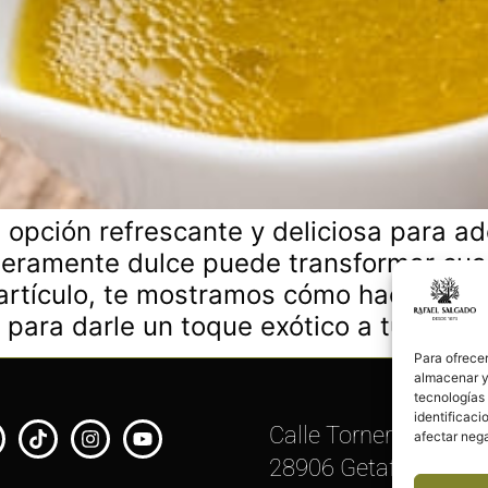
opción refrescante y deliciosa para ad
ligeramente dulce puede transformar cu
 artículo, te mostramos cómo hacer un
a para darle un toque exótico a tus […]
Para ofrecer
almacenar y/
tecnologías
identificaci
Calle Torneros, 11
afectar nega
28906 Getafe, Madri