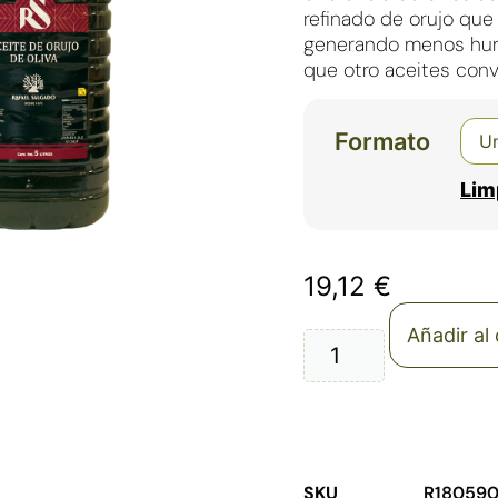
refinado de orujo que l
generando menos hum
que otro aceites conv
Formato
Lim
19,12
€
Añadir al 
SKU
R18059