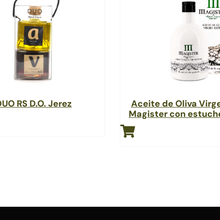
DUO RS D.O. Jerez
Aceite de Oliva Virg
Magister con estuc