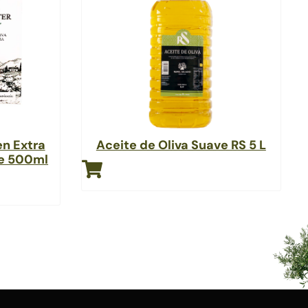
en Extra
Aceite de Oliva Suave RS 5 L
he 500ml