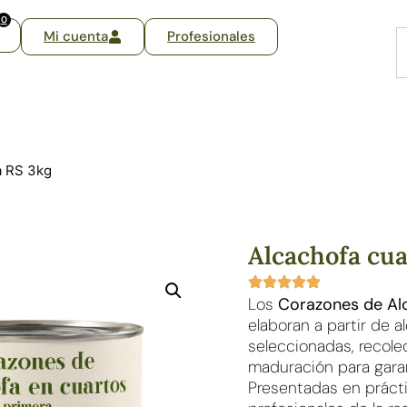
0
Mi cuenta
Profesionales
a RS 3kg
Alcachofa cu
Los
Corazones de Al
elaboran a partir de
seleccionadas, recol
maduración para garant
Presentadas en prácti