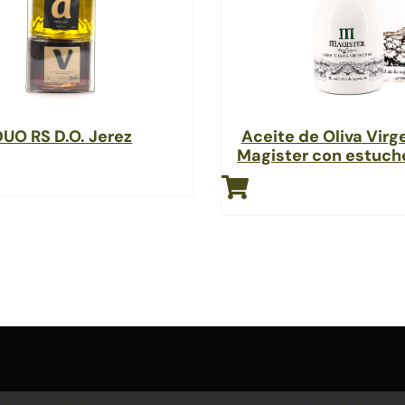
DUO RS D.O. Jerez
Aceite de Oliva Virg
Magister con estuc