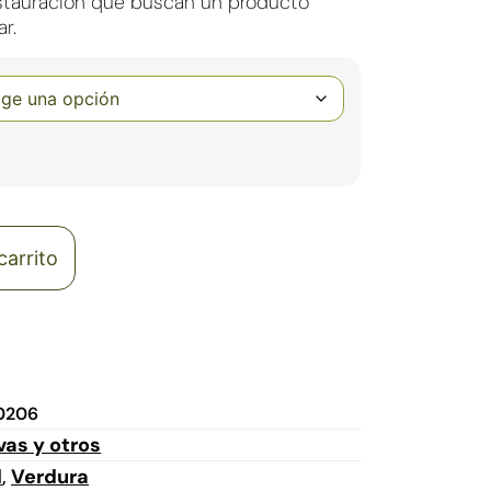
estauración que buscan un producto
ar.
carrito
0206
as y otros
l
Verdura
,