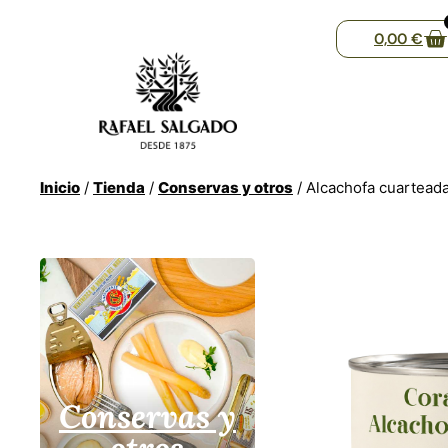
0,00
€
Inicio
/
Tienda
/
Conservas y otros
/ Alcachofa cuartead
Conservas y