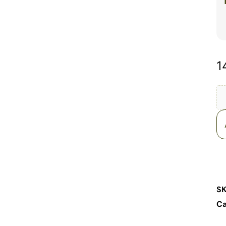
1
S
Ca