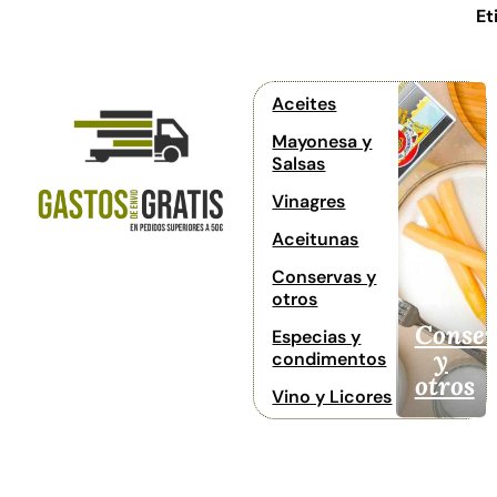
Et
Aceites
Mayonesa y
Salsas
Vinagres
Aceitunas
Conservas y
otros
Conser
Especias y
y
condimentos
otros
Vino y Licores