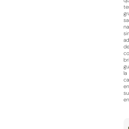
q
te
gr
sa
na
si
ad
d
co
br
gu
la
ca
e
su
en