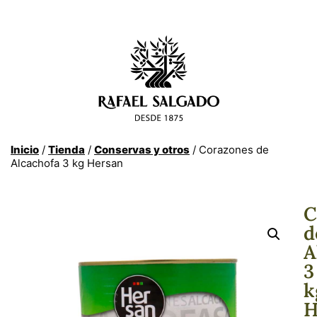
Inicio
/
Tienda
/
Conservas y otros
/ Corazones de
Alcachofa 3 kg Hersan
C
d
A
3
k
H