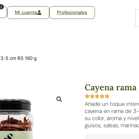
0
Mi cuenta
Profesionales
 3-5 cm RS 160 g
Cayena rama 
Añade un toque inten
cayena en rama de 3
su color, aroma y nive
guisos, salsas, marina