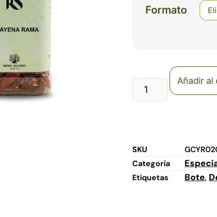
Formato
Añadir al 
SKU
GCYR02
Especi
Categoría
Bote
D
Etiquetas
,