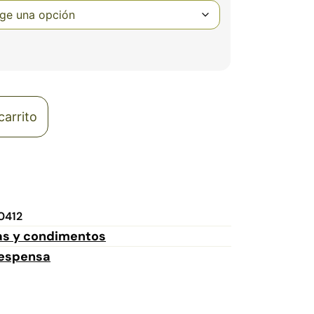
carrito
0412
as y condimentos
espensa