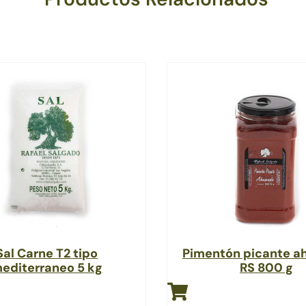
Sal Carne T2 tipo
Pimentón picante 
editerraneo 5 kg
RS 800 g