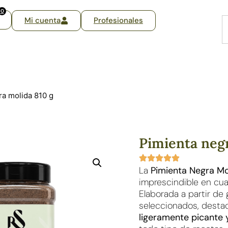
0
Mi cuenta
Profesionales
ra molida 810 g
Pimienta negr
La
Pimienta Negra Mo
imprescindible en cua
Elaborada a partir d
seleccionados, desta
ligeramente picante 