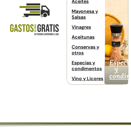
Aceites
Mayonesa y
Salsas
Vinagres
Aceitunas
Conservas y
otros
Especi
Especias y
y
condimentos
condim
Vino y Licores