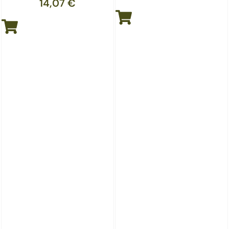
14,07
€