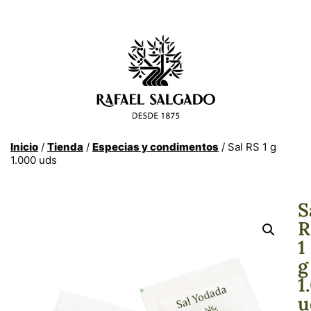
Inicio
/
Tienda
/
Especias y condimentos
/ Sal RS 1 g
1.000 uds
S
R
1
g
1
u