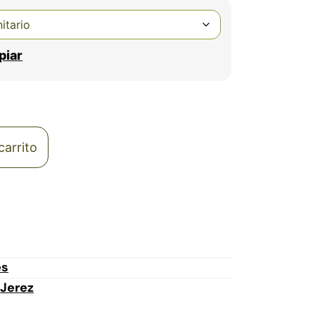
piar
carrito
es
Jerez
,