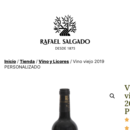
Inicio
/
Tienda
/
Vino y Licores
/ Vino viejo 2019
PERSONALIZADO
V
v
2
P