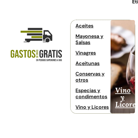
Et
Aceites
Mayonesa y
Salsas
Vinagres
Aceitunas
Conservas y
otros
Vino
Especias y
y
condimentos
Licore
Vino y Licores