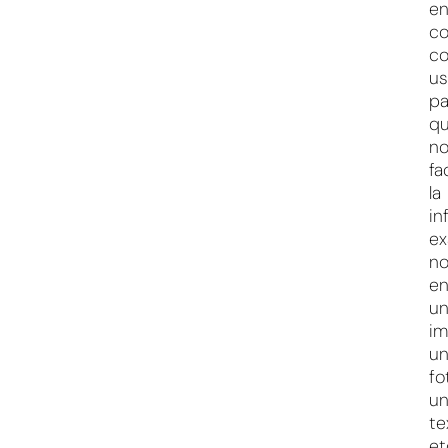
e
co
c
us
pa
q
n
fa
la
in
ex
n
en
u
im
u
fo
u
te
et