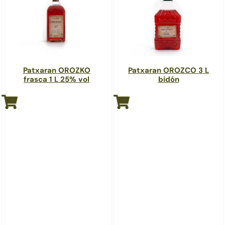
Patxaran OROZKO
Patxaran OROZCO 3 L
frasca 1 L 25% vol
bidón