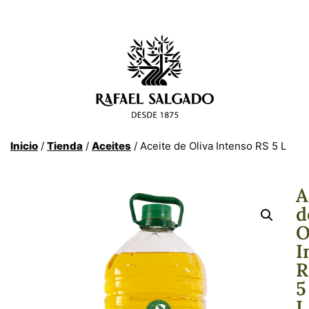
Inicio
/
Tienda
/
Aceites
/ Aceite de Oliva Intenso RS 5 L
A
d
O
I
R
5
L