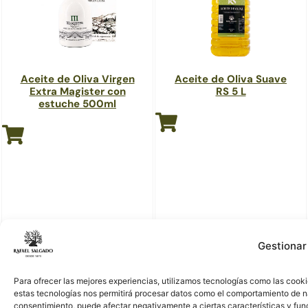
Aceite de Oliva Virgen
Aceite de Oliva Suave
Extra Magister con
RS 5 L
estuche 500ml
Gestionar
Para ofrecer las mejores experiencias, utilizamos tecnologías como las cooki
estas tecnologías nos permitirá procesar datos como el comportamiento de nave
consentimiento, puede afectar negativamente a ciertas características y fun