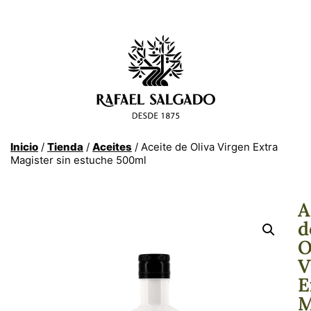
Inicio
/
Tienda
/
Aceites
/ Aceite de Oliva Virgen Extra
Magister sin estuche 500ml
A
d
O
V
E
M