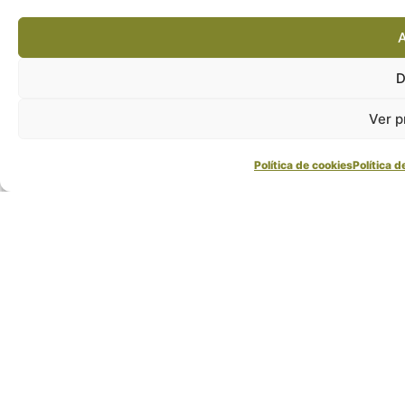
A
D
Ver p
Política de cookies
Política d