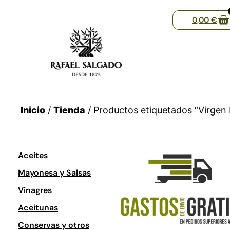
0,00
€
Inicio
/
Tienda
/ Productos etiquetados “Virgen 
Aceites
Mayonesa y Salsas
Vinagres
Aceitunas
Conservas y otros