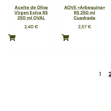
Aceite de Oliva
AOVE «Arbequina»
Virgen Extra RS
RS 250 ml
250 ml OVAL
Cuadrada
2,40
€
2,57
€
1