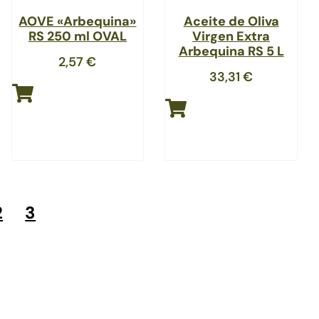
AOVE «Arbequina»
Aceite de Oliva
RS 250 ml OVAL
Virgen Extra
Arbequina RS 5 L
2,57
€
33,31
€
2
3