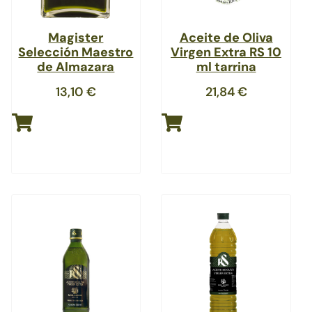
Magister
Aceite de Oliva
Selección Maestro
Virgen Extra RS 10
de Almazara
ml tarrina
13,10
€
21,84
€