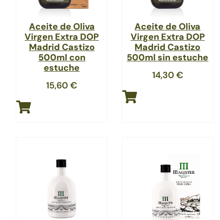
Aceite de Oliva
Aceite de Oliva
Virgen Extra DOP
Virgen Extra DOP
Madrid Castizo
Madrid Castizo
500ml con
500ml sin estuche
estuche
14,30
€
15,60
€