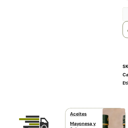
S
Ca
Et
Aceites
Mayonesa y