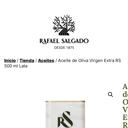
Inicio
/
Tienda
/
Aceites
/ Aceite de Oliva Virgen Extra RS
500 ml Lata
A
d
O
V
E
R