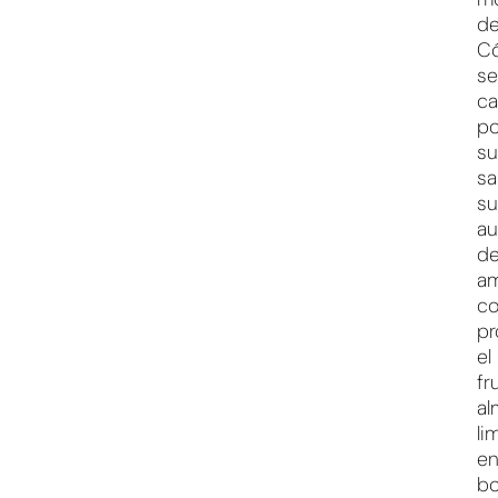
d
Có
se
ca
po
su
sa
su
au
d
am
c
pr
el
fr
al
li
e
b