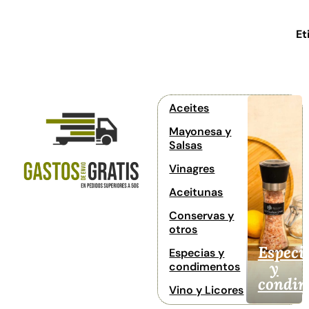
Et
Aceites
Mayonesa y
Salsas
Vinagres
Aceitunas
Conservas y
otros
Especi
Especias y
y
condimentos
condim
Vino y Licores