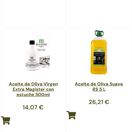
Aceite de Oliva Virgen
Aceite de Oliva Suave
Extra Magister con
RS 5 L
estuche 500ml
26,21
€
14,07
€