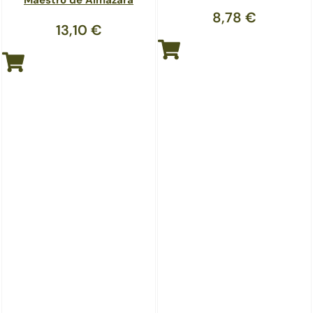
Maestro de Almazara
8,78
€
13,10
€