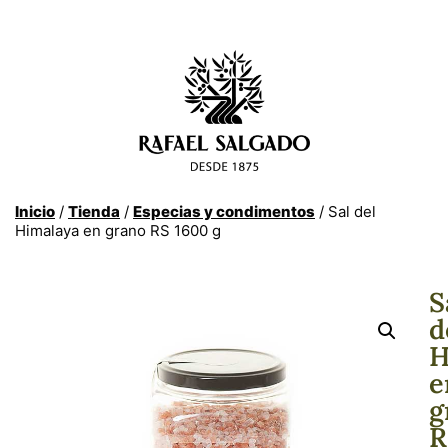
Inicio
/
Tienda
/
Especias y condimentos
/ Sal del
Himalaya en grano RS 1600 g
S
d
H
e
g
R